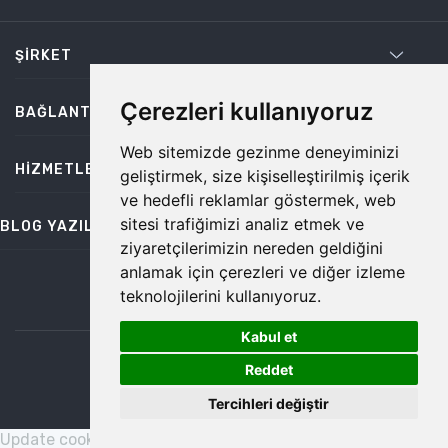
ŞIRKET
Çerezleri kullanıyoruz
BAĞLANTILAR
Web sitemizde gezinme deneyiminizi
HIZMETLER
geliştirmek, size kişiselleştirilmiş içerik
ve hedefli reklamlar göstermek, web
sitesi trafiğimizi analiz etmek ve
BLOG YAZILARI
ziyaretçilerimizin nereden geldiğini
anlamak için çerezleri ve diğer izleme
teknolojilerini kullanıyoruz.
bilgi@temiz.co
Kabul et
1
©2026 Temiz, Her Hakkı Saklıdır.
Reddet
Tercihleri değiştir
Update cookies preferences