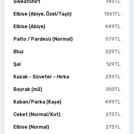
Sweatshirt
149TL
Elbise (Abiye, Özel/Taşlı)
1361TL
Elbise (Abiye)
449TL
Palto / Pardesü (Normal)
579TL
Bluz
229TL
Şal
129TL
Kazak - Süveter - Hırka
239TL
Bayrak (m2)
200TL
Kaban/Parka (Kaşe)
449TL
Ceket (Normal/Kot)
275TL
Elbise (Normal)
275TL