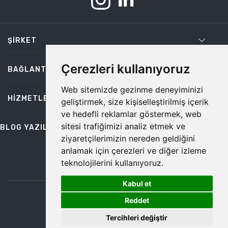
ŞIRKET
Çerezleri kullanıyoruz
BAĞLANTILAR
Web sitemizde gezinme deneyiminizi
HIZMETLER
geliştirmek, size kişiselleştirilmiş içerik
ve hedefli reklamlar göstermek, web
sitesi trafiğimizi analiz etmek ve
BLOG YAZILARI
ziyaretçilerimizin nereden geldiğini
anlamak için çerezleri ve diğer izleme
teknolojilerini kullanıyoruz.
bilgi@temiz.co
Kabul et
1
©2026 Temiz, Her Hakkı Saklıdır.
Reddet
Tercihleri değiştir