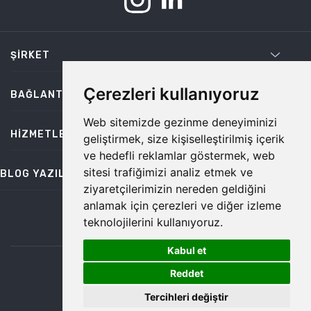
ŞIRKET
Çerezleri kullanıyoruz
BAĞLANTILAR
Web sitemizde gezinme deneyiminizi
HIZMETLER
geliştirmek, size kişiselleştirilmiş içerik
ve hedefli reklamlar göstermek, web
sitesi trafiğimizi analiz etmek ve
BLOG YAZILARI
ziyaretçilerimizin nereden geldiğini
anlamak için çerezleri ve diğer izleme
teknolojilerini kullanıyoruz.
bilgi@temiz.co
Kabul et
1
©2026 Temiz, Her Hakkı Saklıdır.
Reddet
Tercihleri değiştir