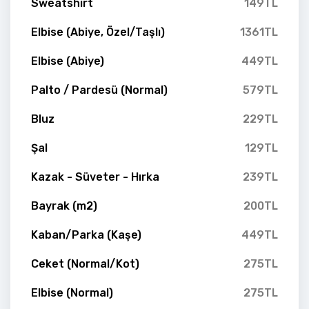
Sweatshirt
149TL
Elbise (Abiye, Özel/Taşlı)
1361TL
Elbise (Abiye)
449TL
Palto / Pardesü (Normal)
579TL
Bluz
229TL
Şal
129TL
Kazak - Süveter - Hırka
239TL
Bayrak (m2)
200TL
Kaban/Parka (Kaşe)
449TL
Ceket (Normal/Kot)
275TL
Elbise (Normal)
275TL