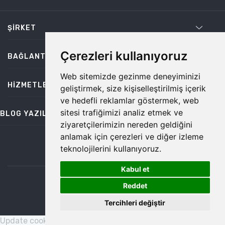
ŞIRKET
Çerezleri kullanıyoruz
BAĞLANTILAR
Web sitemizde gezinme deneyiminizi
HIZMETLER
geliştirmek, size kişiselleştirilmiş içerik
ve hedefli reklamlar göstermek, web
sitesi trafiğimizi analiz etmek ve
BLOG YAZILARI
ziyaretçilerimizin nereden geldiğini
anlamak için çerezleri ve diğer izleme
teknolojilerini kullanıyoruz.
bilgi@temiz.co
Kabul et
1
©2026 Temiz, Her Hakkı Saklıdır.
Reddet
Tercihleri değiştir
Update cookies preferences