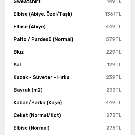
Sweatshirt
149TL
Elbise (Abiye, Özel/Taşlı)
1361TL
Elbise (Abiye)
449TL
Palto / Pardesü (Normal)
579TL
Bluz
229TL
Şal
129TL
Kazak - Süveter - Hırka
239TL
Bayrak (m2)
200TL
Kaban/Parka (Kaşe)
449TL
Ceket (Normal/Kot)
275TL
Elbise (Normal)
275TL