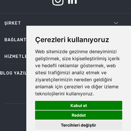
ŞIRKET
Çerezleri kullanıyoruz
BAĞLANTILAR
Web sitemizde gezinme deneyiminizi
HIZMETLER
geliştirmek, size kişiselleştirilmiş içerik
ve hedefli reklamlar göstermek, web
sitesi trafiğimizi analiz etmek ve
BLOG YAZILARI
ziyaretçilerimizin nereden geldiğini
anlamak için çerezleri ve diğer izleme
teknolojilerini kullanıyoruz.
bilgi@temiz.co
Kabul et
1
©2026 Temiz, Her Hakkı Saklıdır.
Reddet
Tercihleri değiştir