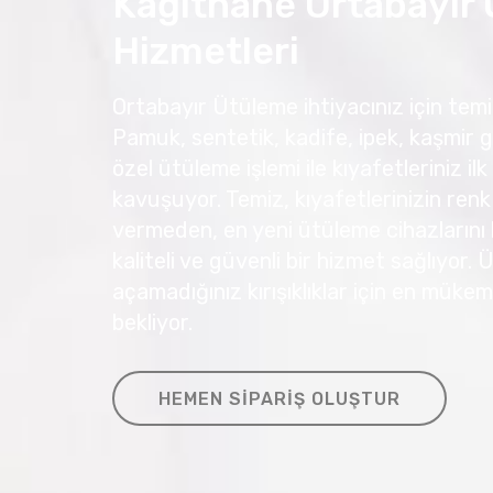
Kağıthane Ortabayır
Hizmetleri
Ortabayır Ütüleme ihtiyacınız için temiz
Pamuk, sentetik, kadife, ipek, kaşmir g
özel ütüleme işlemi ile kıyafetleriniz
kavuşuyor. Temiz, kıyafetlerinizin renk
vermeden, en yeni ütüleme cihazlarını 
kaliteli ve güvenli bir hizmet sağlıyor.
açamadığınız kırışıklıklar için en müke
bekliyor.
HEMEN SIPARIŞ OLUŞTUR