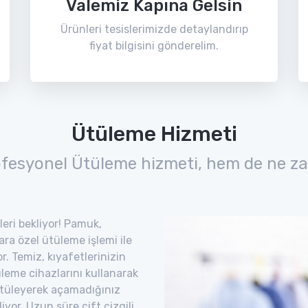
Valemiz Kapına Gelsin
Ürünleri tesislerimizde detaylandırıp
fiyat bilgisini gönderelim.
Ütüleme Hizmeti
ofesyonel Ütüleme hizmeti, hem de ne za
leri bekliyor! Pamuk,
lara özel ütüleme işlemi ile
. Temiz, kıyafetlerinizin
leme cihazlarını kullanarak
. Ütüleyerek açamadığınız
iyor. Uzun süre çift çizgili