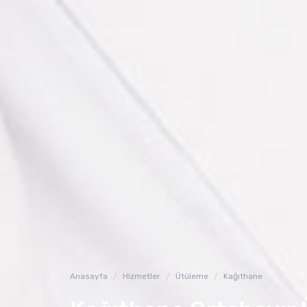
Anasayfa
Hizmetler
Ütüleme
Kağıthane