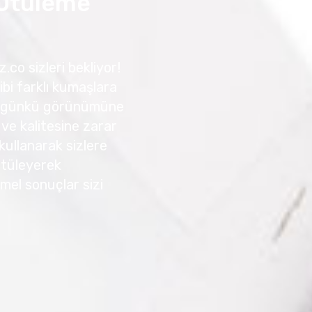
 Ütüleme
.co sizleri bekliyor!
ibi farklı kumaşlara
 ilk günkü görünümüne
 ve kalitesine zarar
kullanarak sizlere
 Ütüleyerek
mmel sonuçlar sizi