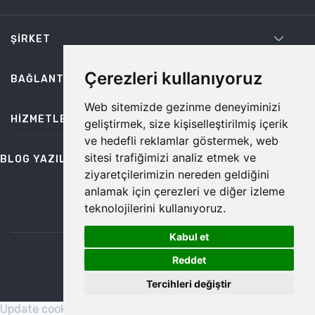
ŞIRKET
Çerezleri kullanıyoruz
BAĞLANTILAR
Web sitemizde gezinme deneyiminizi
HIZMETLER
geliştirmek, size kişiselleştirilmiş içerik
ve hedefli reklamlar göstermek, web
sitesi trafiğimizi analiz etmek ve
BLOG YAZILARI
ziyaretçilerimizin nereden geldiğini
anlamak için çerezleri ve diğer izleme
teknolojilerini kullanıyoruz.
bilgi@temiz.co
Kabul et
1
©2026 Temiz, Her Hakkı Saklıdır.
Reddet
Tercihleri değiştir
Update cookies preferences