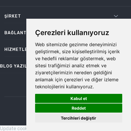
ŞIRKET
Çerezleri kullanıyoruz
BAĞLANTILAR
Web sitemizde gezinme deneyiminizi
HIZMETLER
geliştirmek, size kişiselleştirilmiş içerik
ve hedefli reklamlar göstermek, web
sitesi trafiğimizi analiz etmek ve
BLOG YAZILARI
ziyaretçilerimizin nereden geldiğini
anlamak için çerezleri ve diğer izleme
teknolojilerini kullanıyoruz.
bilgi@temiz.co
Kabul et
1
©2026 Temiz, Her Hakkı Saklıdır.
Reddet
Tercihleri değiştir
Update cookies preferences