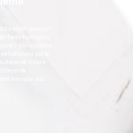
üleme
.co sizleri bekliyor!
ibi farklı kumaşlara
 ilk günkü görünümüne
 ve kalitesine zarar
kullanarak sizlere
 Ütüleyerek
mmel sonuçlar sizi