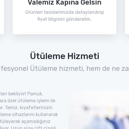
Valemiz Kapına Gelsin
Ürünleri tesislerimizde detaylandırıp
fiyat bilgisini gönderelim.
Ütüleme Hizmeti
ofesyonel Ütüleme hizmeti, hem de ne za
leri bekliyor! Pamuk,
lara özel ütüleme işlemi ile
. Temiz, kıyafetlerinizin
leme cihazlarını kullanarak
. Ütüleyerek açamadığınız
iyor. Uzun süre çift çizgili