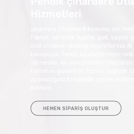
Pendik çınardere Üt
Hizmetleri
çınardere Ütüleme ihtiyacınız için temiz
Pamuk, sentetik, kadife, ipek, kaşmir g
özel ütüleme işlemi ile kıyafetleriniz
kavuşuyor. Temiz, kıyafetlerinizin renk
vermeden, en yeni ütüleme cihazlarını 
kaliteli ve güvenli bir hizmet sağlıyor.
açamadığınız kırışıklıklar için en müke
bekliyor.
HEMEN SIPARIŞ OLUŞTUR