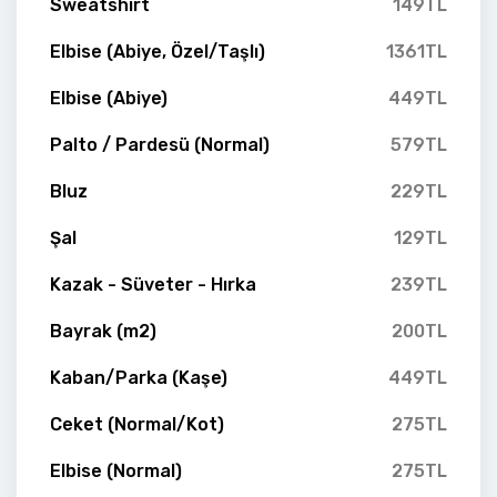
Sweatshirt
149TL
Elbise (Abiye, Özel/Taşlı)
1361TL
Elbise (Abiye)
449TL
Palto / Pardesü (Normal)
579TL
Bluz
229TL
Şal
129TL
Kazak - Süveter - Hırka
239TL
Bayrak (m2)
200TL
Kaban/Parka (Kaşe)
449TL
Ceket (Normal/Kot)
275TL
Elbise (Normal)
275TL