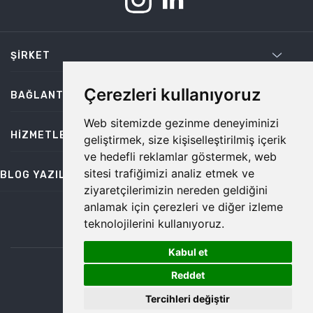
ŞIRKET
Çerezleri kullanıyoruz
BAĞLANTILAR
Web sitemizde gezinme deneyiminizi
HIZMETLER
geliştirmek, size kişiselleştirilmiş içerik
ve hedefli reklamlar göstermek, web
sitesi trafiğimizi analiz etmek ve
BLOG YAZILARI
ziyaretçilerimizin nereden geldiğini
anlamak için çerezleri ve diğer izleme
teknolojilerini kullanıyoruz.
bilgi@temiz.co
Kabul et
1
©2026 Temiz, Her Hakkı Saklıdır.
Reddet
Tercihleri değiştir