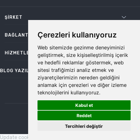
ŞIRKET
Çerezleri kullanıyoruz
BAĞLANTILAR
Web sitemizde gezinme deneyiminizi
HIZMETLER
geliştirmek, size kişiselleştirilmiş içerik
ve hedefli reklamlar göstermek, web
sitesi trafiğimizi analiz etmek ve
BLOG YAZILARI
ziyaretçilerimizin nereden geldiğini
anlamak için çerezleri ve diğer izleme
teknolojilerini kullanıyoruz.
bilgi@temiz.co
Kabul et
1
©2026 Temiz, Her Hakkı Saklıdır.
Reddet
Tercihleri değiştir
Update cookies preferences