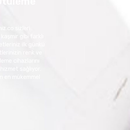
 Ütüleme
iz.co sizleri
kaşmir gibi farklı
tleriniz ilk günkü
erinizin renk ve
leme cihazlarını
r hizmet sağlıyor.
için en mükemmel