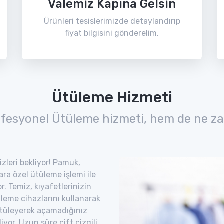
Valemiz Kapına Gelsin
Ürünleri tesislerimizde detaylandırıp
fiyat bilgisini gönderelim.
Ütüleme Hizmeti
ofesyonel Ütüleme hizmeti, hem de ne za
izleri bekliyor! Pamuk,
lara özel ütüleme işlemi ile
. Temiz, kıyafetlerinizin
leme cihazlarını kullanarak
. Ütüleyerek açamadığınız
iyor. Uzun süre çift çizgili