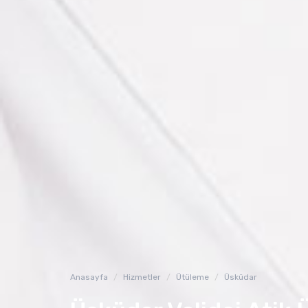
Anasayfa
Hizmetler
Ütüleme
Üsküdar