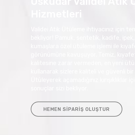
Üsküdar Validei Atik
Hizmetleri
Validei Atik Ütüleme ihtiyacınız için tem
bekliyor! Pamuk, sentetik, kadife, ipek, 
kumaşlara özel ütüleme işlemi ile kıyafe
görünümüne kavuşuyor. Temiz, kıyafetl
kalitesine zarar vermeden, en yeni ütü
kullanarak sizlere kaliteli ve güvenli bi
Ütüleyerek açamadığınız kırışıklıklar 
sonuçlar sizi bekliyor.
HEMEN SIPARIŞ OLUŞTUR