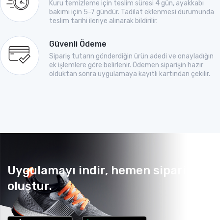
Kuru temizleme için teslim süresi 4 gün, ayakkabı
bakımı için 5-7 gündür. Tadilat eklenmesi durumunda
teslim tarihi ileriye alınarak bildirilir.
Güvenli Ödeme
Sipariş tutarın gönderdiğin ürün adedi ve onayladığın
ek işlemlere göre belirlenir. Ödemen siparişin hazır
olduktan sonra uygulamaya kayıtlı kartından çekilir.
Uygulamayı indir, hemen sipariş
oluştur.