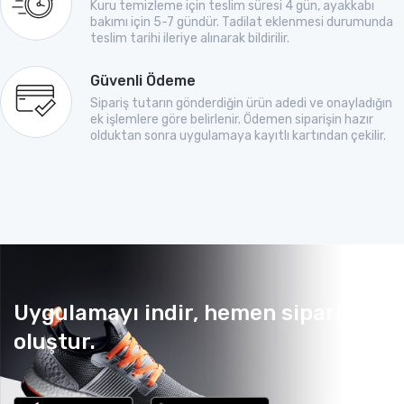
Kuru temizleme için teslim süresi 4 gün, ayakkabı
bakımı için 5-7 gündür. Tadilat eklenmesi durumunda
teslim tarihi ileriye alınarak bildirilir.
Güvenli Ödeme
Sipariş tutarın gönderdiğin ürün adedi ve onayladığın
ek işlemlere göre belirlenir. Ödemen siparişin hazır
olduktan sonra uygulamaya kayıtlı kartından çekilir.
Uygulamayı indir, hemen sipariş
oluştur.