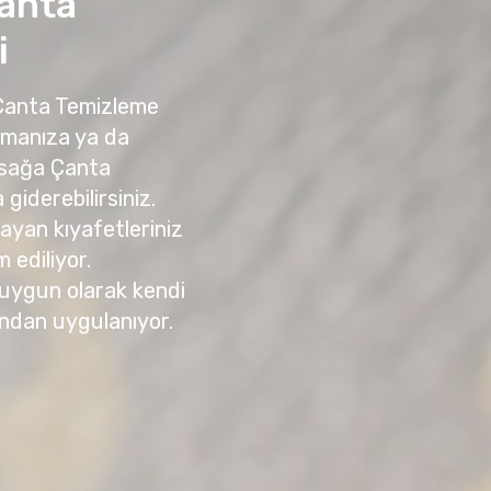
anta
i
 Çanta Temizleme
amanıza ya da
asağa Çanta
giderebilirsiniz.
yan kıyafetleriniz
m ediliyor.
 uygun olarak kendi
ndan uygulanıyor.