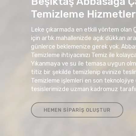
Beşiktaş Abbasağa Ç
Temizleme Hizmetler
Leke çıkarmada en etkili yöntem olan
için artık mahallenizde açık dükkan ar
günlerce beklemenize gerek yok. Abb
Temizleme ihtiyacınızı Temiz ile kolayca 
Yıkanmaya ve su ile temasa uygun olma
titiz bir şekilde temizlenip evinize tesli
Temizleme işlemleri en son teknolojiye
tesislerimizde uzman kadromuz tarafı
HEMEN SIPARIŞ OLUŞTUR