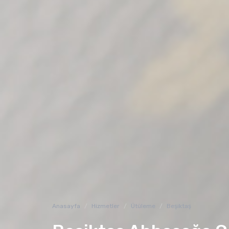
Anasayfa
Hizmetler
Ütüleme
Beşiktaş