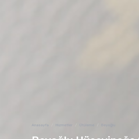
Anasayfa
Hizmetler
Ütüleme
Beyoğlu