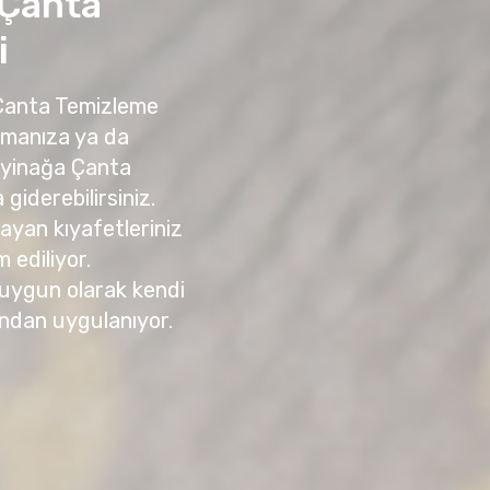
 Çanta
i
 Çanta Temizleme
amanıza ya da
eyinağa Çanta
giderebilirsiniz.
yan kıyafetleriniz
m ediliyor.
 uygun olarak kendi
ndan uygulanıyor.