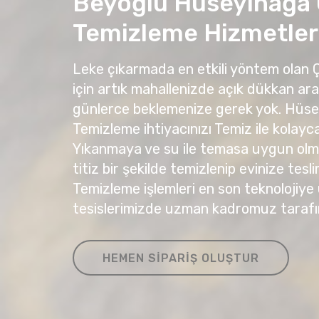
Beyoğlu Hüseyinağa
Temizleme Hizmetler
Leke çıkarmada en etkili yöntem olan
için artık mahallenizde açık dükkan ar
günlerce beklemenize gerek yok. Hüs
Temizleme ihtiyacınızı Temiz ile kolayca 
Yıkanmaya ve su ile temasa uygun olma
titiz bir şekilde temizlenip evinize tesli
Temizleme işlemleri en son teknolojiye
tesislerimizde uzman kadromuz tarafı
HEMEN SIPARIŞ OLUŞTUR