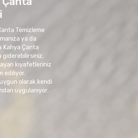
 Çanta
i
 Çanta Temizleme
amanıza ya da
ya Kahya Çanta
giderebilirsiniz.
yan kıyafetleriniz
m ediliyor.
 uygun olarak kendi
ndan uygulanıyor.