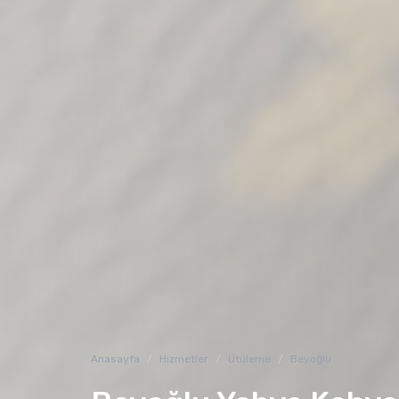
Anasayfa
Hizmetler
Ütüleme
Beyoğlu