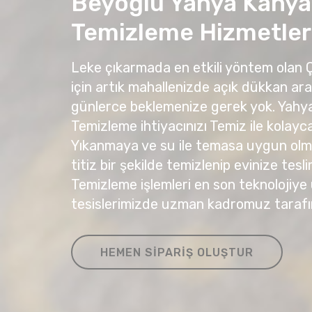
Beyoğlu Yahya Kahya
Temizleme Hizmetler
Leke çıkarmada en etkili yöntem olan
için artık mahallenizde açık dükkan ar
günlerce beklemenize gerek yok. Yah
Temizleme ihtiyacınızı Temiz ile kolayca 
Yıkanmaya ve su ile temasa uygun olma
titiz bir şekilde temizlenip evinize tesli
Temizleme işlemleri en son teknolojiye
tesislerimizde uzman kadromuz tarafı
HEMEN SIPARIŞ OLUŞTUR