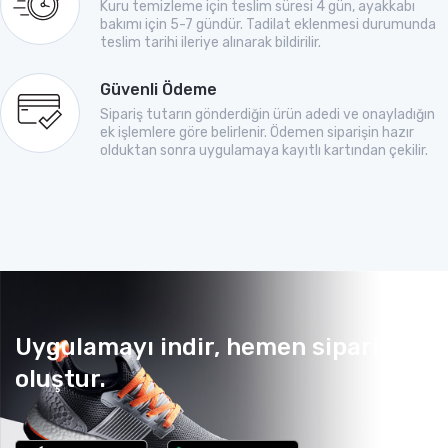
Kuru temizleme için teslim süresi 4 gün, ayakkabı
bakımı için 5-7 gündür. Tadilat eklenmesi durumunda
teslim tarihi ileriye alınarak bildirilir.
Güvenli Ödeme
Sipariş tutarın gönderdiğin ürün adedi ve onayladığın
ek işlemlere göre belirlenir. Ödemen siparişin hazır
olduktan sonra uygulamaya kayıtlı kartından çekilir.
Uygulamayı indir, hemen sipariş
oluştur.