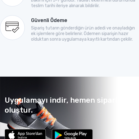
bakımı için 5-7 gündür. Tadilat eklenmesi durumunda
teslim tarihi ileriye alınarak bildirilir.
Güvenli Ödeme
Sipariş tutarın gönderdiğin ürün adedi ve onayladığın
ek işlemlere göre belirlenir. Ödemen siparişin hazır
olduktan sonra uygulamaya kayıtlı kartından çekilir.
Uygulamayı indir, hemen sipariş
oluştur.