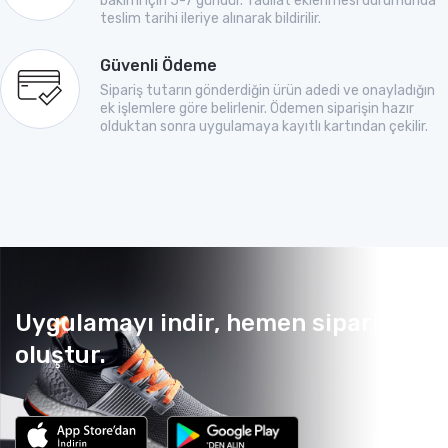
bakımı için 5-7 gündür. Tadilat eklenmesi durumunda
teslim tarihi ileriye alınarak bildirilir.
Güvenli Ödeme
Sipariş tutarın gönderdiğin ürün adedi ve onayladığın
ek işlemlere göre belirlenir. Ödemen siparişin hazır
olduktan sonra uygulamaya kayıtlı kartından çekilir.
Uygulamayı indir, hemen sipariş
oluştur.