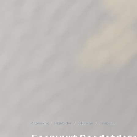
Anasayfa
Hizmetler
Ütüleme
Esenyurt