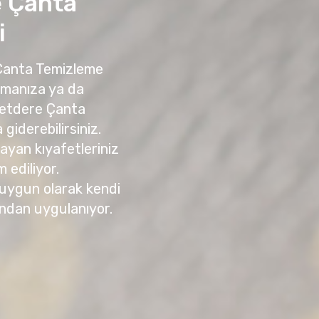
 Çanta
i
 Çanta Temizleme
amanıza ya da
detdere Çanta
giderebilirsiniz.
yan kıyafetleriniz
m ediliyor.
 uygun olarak kendi
ndan uygulanıyor.