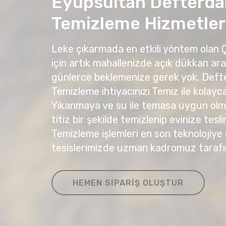
Eyüpsultan Defterda
Temizleme Hizmetler
Leke çıkarmada en etkili yöntem olan
için artık mahallenizde açık dükkan ar
günlerce beklemenize gerek yok. Deft
Temizleme ihtiyacınızı Temiz ile kolayca 
Yıkanmaya ve su ile temasa uygun olma
titiz bir şekilde temizlenip evinize tesli
Temizleme işlemleri en son teknolojiye
tesislerimizde uzman kadromuz tarafı
HEMEN SIPARIŞ OLUŞTUR