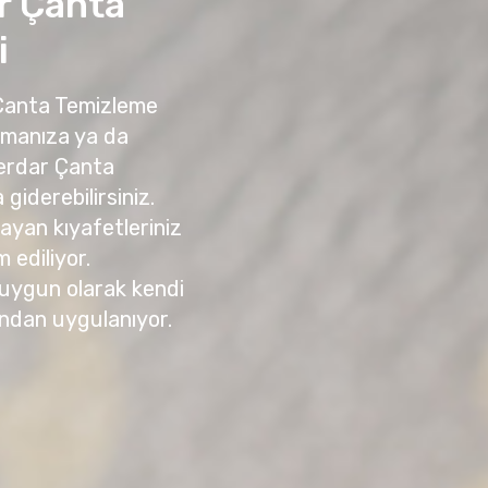
r Çanta
i
 Çanta Temizleme
amanıza ya da
erdar Çanta
giderebilirsiniz.
yan kıyafetleriniz
m ediliyor.
 uygun olarak kendi
ndan uygulanıyor.