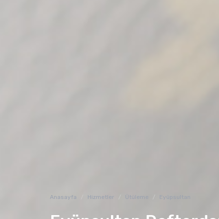
Anasayfa
Hizmetler
Ütüleme
Eyüpsultan