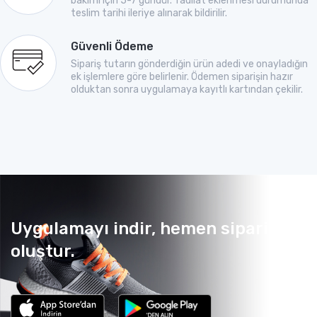
bakımı için 5-7 gündür. Tadilat eklenmesi durumunda
teslim tarihi ileriye alınarak bildirilir.
Güvenli Ödeme
Sipariş tutarın gönderdiğin ürün adedi ve onayladığın
ek işlemlere göre belirlenir. Ödemen siparişin hazır
olduktan sonra uygulamaya kayıtlı kartından çekilir.
Uygulamayı indir, hemen sipariş
oluştur.