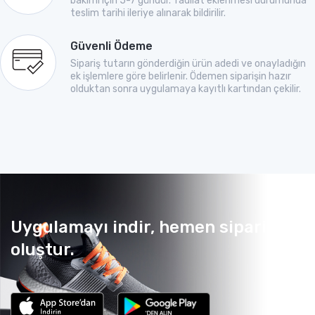
bakımı için 5-7 gündür. Tadilat eklenmesi durumunda
teslim tarihi ileriye alınarak bildirilir.
Güvenli Ödeme
Sipariş tutarın gönderdiğin ürün adedi ve onayladığın
ek işlemlere göre belirlenir. Ödemen siparişin hazır
olduktan sonra uygulamaya kayıtlı kartından çekilir.
Uygulamayı indir, hemen sipariş
oluştur.