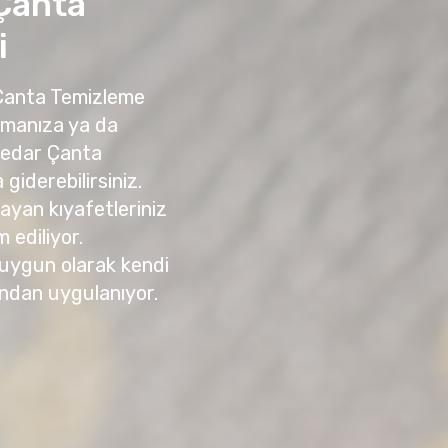
Çanta
i
 Çanta Temizleme
amanıza ya da
nedar Çanta
giderebilirsiniz.
yan kıyafetleriniz
m ediliyor.
 uygun olarak kendi
ndan uygulanıyor.