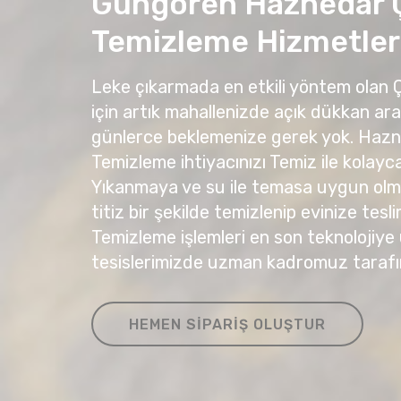
Güngören Haznedar 
Temizleme Hizmetler
Leke çıkarmada en etkili yöntem olan
için artık mahallenizde açık dükkan ar
günlerce beklemenize gerek yok. Haz
Temizleme ihtiyacınızı Temiz ile kolayca 
Yıkanmaya ve su ile temasa uygun olma
titiz bir şekilde temizlenip evinize tesli
Temizleme işlemleri en son teknolojiye
tesislerimizde uzman kadromuz tarafı
HEMEN SIPARIŞ OLUŞTUR