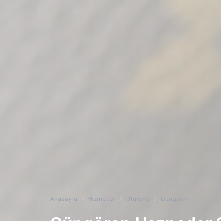
Anasayfa
Hizmetler
Ütüleme
Güngören