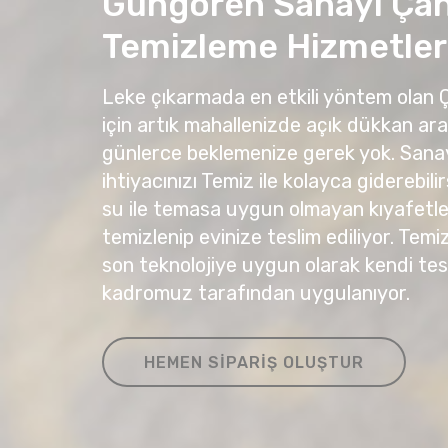
Güngören Sanayi Ça
Temizleme Hizmetler
Leke çıkarmada en etkili yöntem olan
için artık mahallenizde açık dükkan ar
günlerce beklemenize gerek yok. Sana
ihtiyacınızı Temiz ile kolayca giderebil
su ile temasa uygun olmayan kıyafetleri
temizlenip evinize teslim ediliyor. Temi
son teknolojiye uygun olarak kendi te
kadromuz tarafından uygulanıyor.
HEMEN SIPARIŞ OLUŞTUR