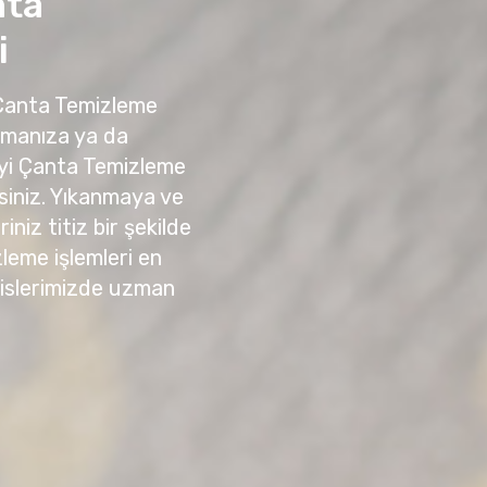
nta
i
 Çanta Temizleme
amanıza ya da
yi Çanta Temizleme
irsiniz. Yıkanmaya ve
niz titiz bir şekilde
zleme işlemleri en
sislerimizde uzman