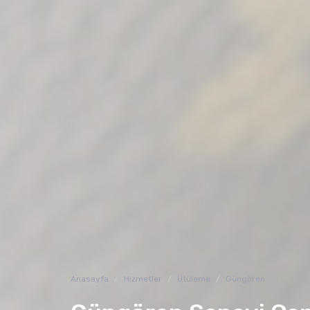
Anasayfa
Hizmetler
Ütüleme
Güngören