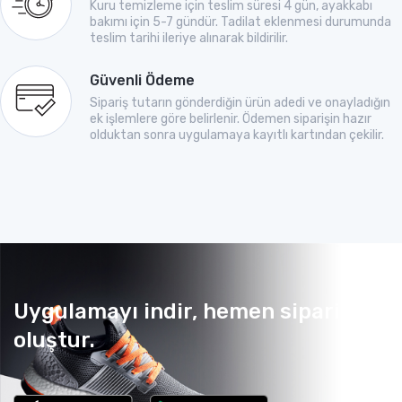
Kuru temizleme için teslim süresi 4 gün, ayakkabı
bakımı için 5-7 gündür. Tadilat eklenmesi durumunda
teslim tarihi ileriye alınarak bildirilir.
Güvenli Ödeme
Sipariş tutarın gönderdiğin ürün adedi ve onayladığın
ek işlemlere göre belirlenir. Ödemen siparişin hazır
olduktan sonra uygulamaya kayıtlı kartından çekilir.
Uygulamayı indir, hemen sipariş
oluştur.