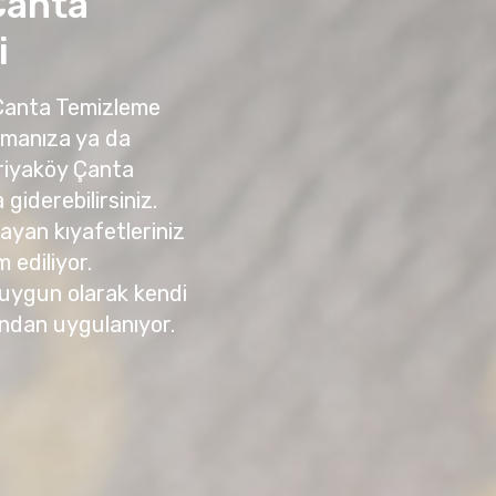
Çanta
i
 Çanta Temizleme
amanıza ya da
riyaköy Çanta
giderebilirsiniz.
yan kıyafetleriniz
m ediliyor.
 uygun olarak kendi
ndan uygulanıyor.