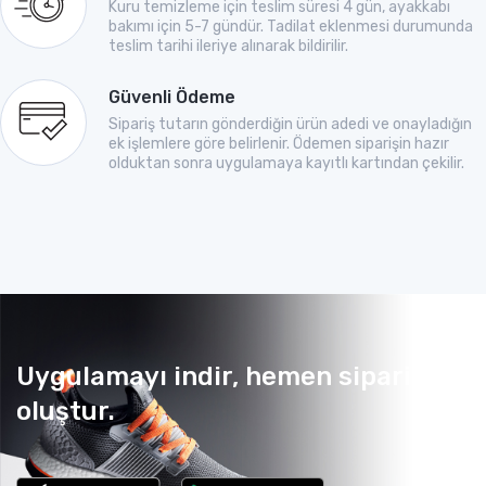
Kuru temizleme için teslim süresi 4 gün, ayakkabı
bakımı için 5-7 gündür. Tadilat eklenmesi durumunda
teslim tarihi ileriye alınarak bildirilir.
Güvenli Ödeme
Sipariş tutarın gönderdiğin ürün adedi ve onayladığın
ek işlemlere göre belirlenir. Ödemen siparişin hazır
olduktan sonra uygulamaya kayıtlı kartından çekilir.
Uygulamayı indir, hemen sipariş
oluştur.