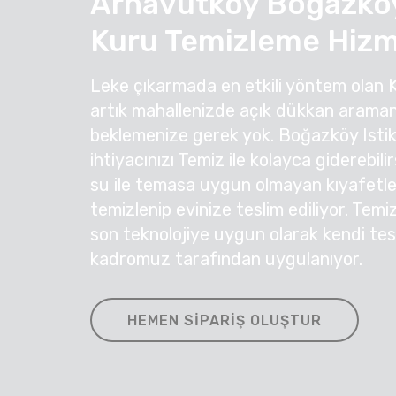
Arnavutköy Boğazköy 
Kuru Temizleme Hizm
Leke çıkarmada en etkili yöntem olan 
artık mahallenizde açık dükkan araman
beklemenize gerek yok. Boğazköy Istik
ihtiyacınızı Temiz ile kolayca giderebil
su ile temasa uygun olmayan kıyafetleri
temizlenip evinize teslim ediliyor. Temi
son teknolojiye uygun olarak kendi te
kadromuz tarafından uygulanıyor.
HEMEN SIPARIŞ OLUŞTUR