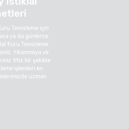
Istiklal
etleri
Kuru Temizleme için
ıza ya da günlerce
lal Kuru Temizleme
irsiniz. Yıkanmaya ve
niz titiz bir şekilde
zleme işlemleri en
sislerimizde uzman