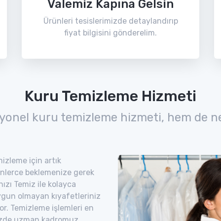
Valemiz Kapına Gelsin
Ürünleri tesislerimizde detaylandırıp
fiyat bilgisini gönderelim.
Kuru Temizleme Hizmeti
yonel kuru temizleme hizmeti, hem de n
izleme için artık
nlerce beklemenize gerek
ızı Temiz ile kolayca
uygun olmayan kıyafetleriniz
yor. Temizleme işlemleri en
imizde uzman kadromuz