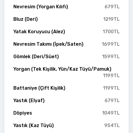
Nevresim (Yorgan Kılıfı)
679TL
Bluz (Deri)
1219TL
Yatak Koruyucu (Alez)
1700TL
Nevresim Takımı (İpek/Saten)
1699TL
Gömlek (Deri/Süet)
1599TL
Yorgan (Tek Kişilik, Yün/Kaz Tüyü/Pamuk)
1199TL
Battaniye (Çift Kişilik)
1199TL
Yastık (Elyaf)
679TL
Döpiyes
1049TL
Yastık (Kaz Tüyü)
954TL