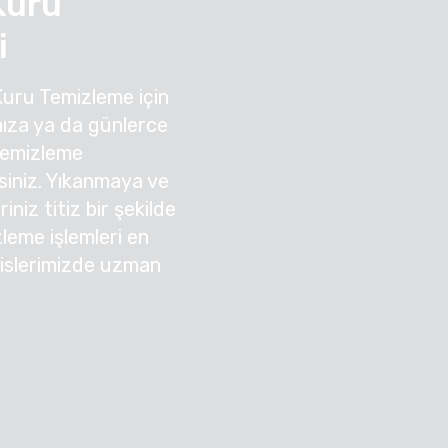
Kuru
i
Kuru Temizleme için
ıza ya da günlerce
Temizleme
irsiniz. Yıkanmaya ve
niz titiz bir şekilde
zleme işlemleri en
sislerimizde uzman