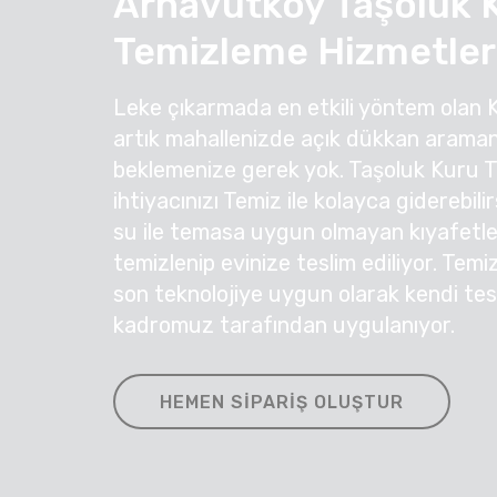
Arnavutköy Taşoluk 
Temizleme Hizmetler
Leke çıkarmada en etkili yöntem olan 
artık mahallenizde açık dükkan araman
beklemenize gerek yok. Taşoluk Kuru 
ihtiyacınızı Temiz ile kolayca giderebil
su ile temasa uygun olmayan kıyafetleri
temizlenip evinize teslim ediliyor. Temi
son teknolojiye uygun olarak kendi te
kadromuz tarafından uygulanıyor.
HEMEN SIPARIŞ OLUŞTUR