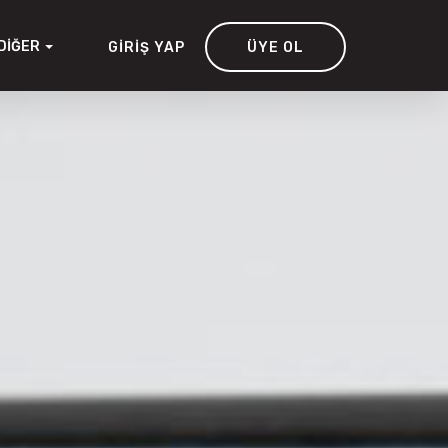
DIĞER
GIRIŞ YAP
ÜYE OL