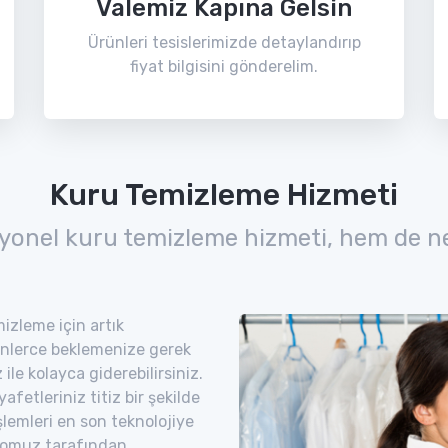
Valemiz Kapına Gelsin
Ürünleri tesislerimizde detaylandırıp
fiyat bilgisini gönderelim.
Kuru Temizleme Hizmeti
yonel kuru temizleme hizmeti, hem de n
izleme için artık
nlerce beklemenize gerek
ile kolayca giderebilirsiniz.
etleriniz titiz bir şekilde
şlemleri en son teknolojiye
romuz tarafından