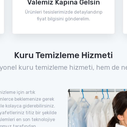
Valemiz Kapına Gelsin
Ürünleri tesislerimizde detaylandırıp
fiyat bilgisini gönderelim.
Kuru Temizleme Hizmeti
yonel kuru temizleme hizmeti, hem de n
izleme için artık
nlerce beklemenize gerek
e kolayca giderebilirsiniz.
etleriniz titiz bir şekilde
şlemleri en son teknolojiye
romuz tarafından