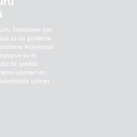
uru
i
Kuru Temizleme için
ıza ya da günlerce
mizleme ihtiyacınızı
nmaya ve su ile
tiz bir şekilde
zleme işlemleri en
sislerimizde uzman