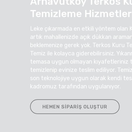
Arnavutköy Terkos K
Temizleme Hizmetler
Leke çıkarmada en etkili yöntem olan 
artık mahallenizde açık dükkan araman
beklemenize gerek yok. Terkos Kuru Te
Temiz ile kolayca giderebilirsiniz. Yıka
temasa uygun olmayan kıyafetleriniz ti
temizlenip evinize teslim ediliyor. Temi
son teknolojiye uygun olarak kendi te
kadromuz tarafından uygulanıyor.
HEMEN SIPARIŞ OLUŞTUR