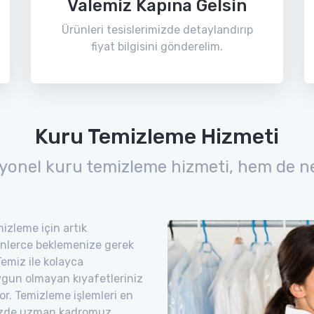
Valemiz Kapına Gelsin
Ürünleri tesislerimizde detaylandırıp
fiyat bilgisini gönderelim.
Kuru Temizleme Hizmeti
yonel kuru temizleme hizmeti, hem de n
izleme için artık
nlerce beklemenize gerek
emiz ile kolayca
uygun olmayan kıyafetleriniz
yor. Temizleme işlemleri en
imizde uzman kadromuz