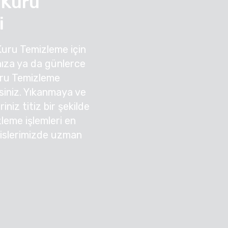
 Kuru
i
Kuru Temizleme için
ıza ya da günlerce
uru Temizleme
irsiniz. Yıkanmaya ve
niz titiz bir şekilde
zleme işlemleri en
sislerimizde uzman