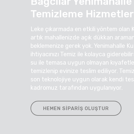
Bağcılar Yenimahalle
Temizleme Hizmetler
Leke çıkarmada en etkili yöntem olan 
artık mahallenizde açık dükkan araman
beklemenize gerek yok. Yenimahalle K
ihtiyacınızı Temiz ile kolayca giderebil
su ile temasa uygun olmayan kıyafetleri
temizlenip evinize teslim ediliyor. Temi
son teknolojiye uygun olarak kendi te
kadromuz tarafından uygulanıyor.
HEMEN SIPARIŞ OLUŞTUR