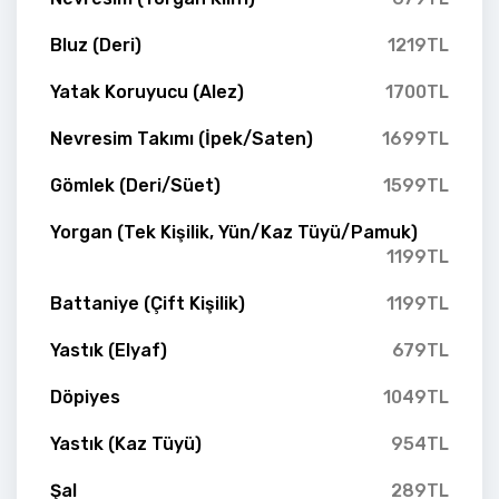
Bluz (Deri)
1219TL
Yatak Koruyucu (Alez)
1700TL
Nevresim Takımı (İpek/Saten)
1699TL
Gömlek (Deri/Süet)
1599TL
Yorgan (Tek Kişilik, Yün/Kaz Tüyü/Pamuk)
1199TL
Battaniye (Çift Kişilik)
1199TL
Yastık (Elyaf)
679TL
Döpiyes
1049TL
Yastık (Kaz Tüyü)
954TL
Şal
289TL