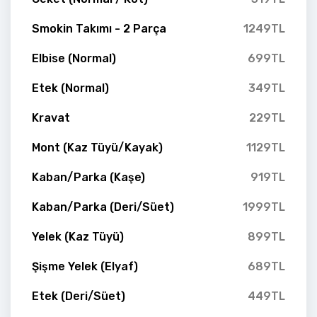
Smokin Takımı - 2 Parça
1249TL
Elbise (Normal)
699TL
Etek (Normal)
349TL
Kravat
229TL
Mont (Kaz Tüyü/Kayak)
1129TL
Kaban/Parka (Kaşe)
919TL
Kaban/Parka (Deri/Süet)
1999TL
Yelek (Kaz Tüyü)
899TL
Şişme Yelek (Elyaf)
689TL
Etek (Deri/Süet)
449TL