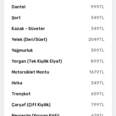
Dantel
999TL
Şort
349TL
Kazak - Süveter
349TL
Yelek (Deri/Süet)
2049TL
Yağmurluk
399TL
Yorgan (Tek Kişilik Elyaf)
899TL
Motorsiklet Montu
1679TL
Hırka
349TL
Trençkot
659TL
Çarşaf (Çift Kişilik)
799TL
Nevresim (Yorgan Kılıfı)
679TL