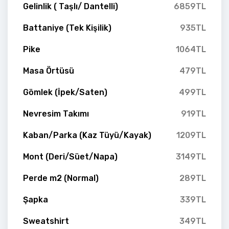
Gelinlik ( Taşlı/ Dantelli)
6859TL
Battaniye (Tek Kişilik)
935TL
Pike
1064TL
Masa Örtüsü
479TL
Gömlek (İpek/Saten)
499TL
Nevresim Takımı
919TL
Kaban/Parka (Kaz Tüyü/Kayak)
1209TL
Mont (Deri/Süet/Napa)
3149TL
Perde m2 (Normal)
289TL
Şapka
339TL
Sweatshirt
349TL