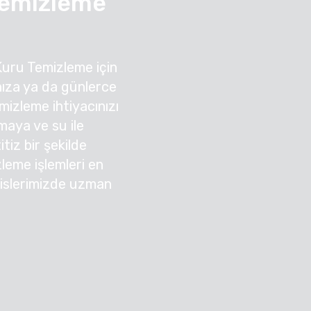
Temizleme
Kuru Temizleme için
ıza ya da günlerce
izleme ihtiyacınızı
nmaya ve su ile
tiz bir şekilde
zleme işlemleri en
sislerimizde uzman