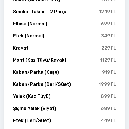
Smokin Takımı - 2 Parça
1249TL
Elbise (Normal)
699TL
Etek (Normal)
349TL
Kravat
229TL
Mont (Kaz Tüyü/Kayak)
1129TL
Kaban/Parka (Kaşe)
919TL
Kaban/Parka (Deri/Süet)
1999TL
Yelek (Kaz Tüyü)
899TL
Şişme Yelek (Elyaf)
689TL
Etek (Deri/Süet)
449TL