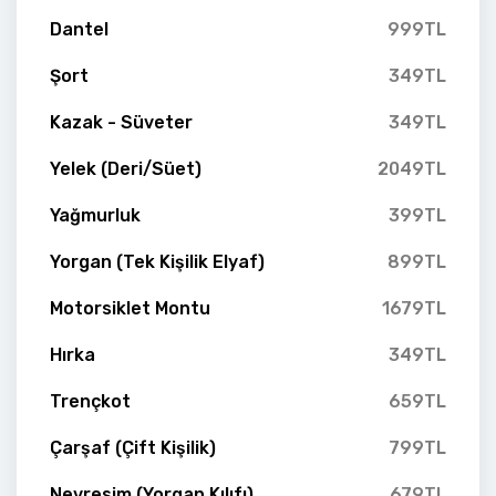
Dantel
999TL
Şort
349TL
Kazak - Süveter
349TL
Yelek (Deri/Süet)
2049TL
Yağmurluk
399TL
Yorgan (Tek Kişilik Elyaf)
899TL
Motorsiklet Montu
1679TL
Hırka
349TL
Trençkot
659TL
Çarşaf (Çift Kişilik)
799TL
Nevresim (Yorgan Kılıfı)
679TL