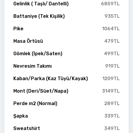
Gelinlik ( Taşlı/ Dantelli)
6859TL
Battaniye (Tek Kişilik)
935TL
Pike
1064TL
Masa Örtüsü
479TL
Gömlek (İpek/Saten)
499TL
Nevresim Takımı
919TL
Kaban/Parka (Kaz Tüyü/Kayak)
1209TL
Mont (Deri/Süet/Napa)
3149TL
Perde m2 (Normal)
289TL
Şapka
339TL
Sweatshirt
349TL