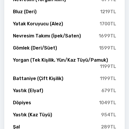
Bluz (Deri)
1219TL
Yatak Koruyucu (Alez)
1700TL
Nevresim Takımı (İpek/Saten)
1699TL
Gömlek (Deri/Süet)
1599TL
Yorgan (Tek Kişilik, Yün/Kaz Tüyü/Pamuk)
1199TL
Battaniye (Çift Kişilik)
1199TL
Yastık (Elyaf)
679TL
Döpiyes
1049TL
Yastık (Kaz Tüyü)
954TL
Şal
289TL