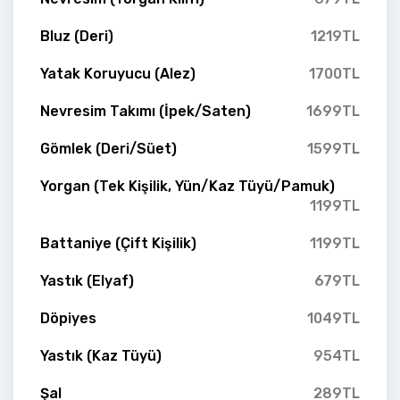
Bluz (Deri)
1219TL
Yatak Koruyucu (Alez)
1700TL
Nevresim Takımı (İpek/Saten)
1699TL
Gömlek (Deri/Süet)
1599TL
Yorgan (Tek Kişilik, Yün/Kaz Tüyü/Pamuk)
1199TL
Battaniye (Çift Kişilik)
1199TL
Yastık (Elyaf)
679TL
Döpiyes
1049TL
Yastık (Kaz Tüyü)
954TL
Şal
289TL