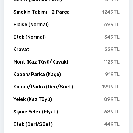
Smokin Takımı - 2 Parça
1249TL
Elbise (Normal)
699TL
Etek (Normal)
349TL
Kravat
229TL
Mont (Kaz Tüyü/Kayak)
1129TL
Kaban/Parka (Kaşe)
919TL
Kaban/Parka (Deri/Süet)
1999TL
Yelek (Kaz Tüyü)
899TL
Şişme Yelek (Elyaf)
689TL
Etek (Deri/Süet)
449TL