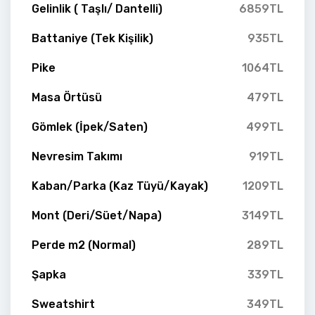
Gelinlik ( Taşlı/ Dantelli)
6859TL
Battaniye (Tek Kişilik)
935TL
Pike
1064TL
Masa Örtüsü
479TL
Gömlek (İpek/Saten)
499TL
Nevresim Takımı
919TL
Kaban/Parka (Kaz Tüyü/Kayak)
1209TL
Mont (Deri/Süet/Napa)
3149TL
Perde m2 (Normal)
289TL
Şapka
339TL
Sweatshirt
349TL