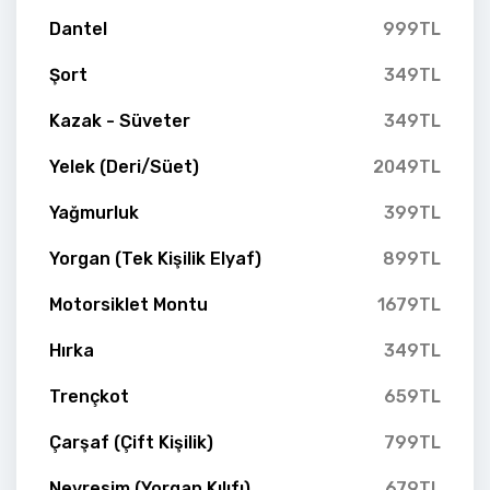
Dantel
999TL
Şort
349TL
Kazak - Süveter
349TL
Yelek (Deri/Süet)
2049TL
Yağmurluk
399TL
Yorgan (Tek Kişilik Elyaf)
899TL
Motorsiklet Montu
1679TL
Hırka
349TL
Trençkot
659TL
Çarşaf (Çift Kişilik)
799TL
Nevresim (Yorgan Kılıfı)
679TL