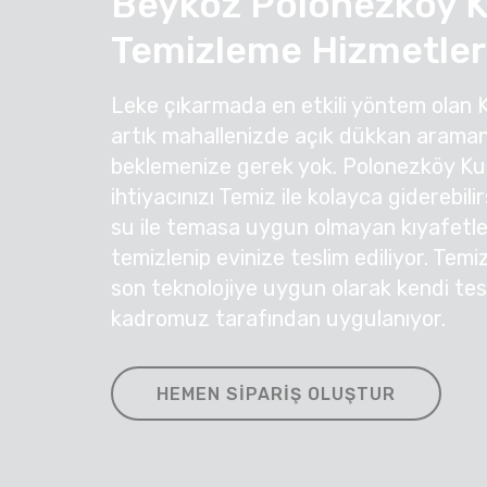
Beykoz Polonezköy 
Temizleme Hizmetler
Leke çıkarmada en etkili yöntem olan 
artık mahallenizde açık dükkan araman
beklemenize gerek yok. Polonezköy K
ihtiyacınızı Temiz ile kolayca giderebil
su ile temasa uygun olmayan kıyafetleri
temizlenip evinize teslim ediliyor. Temi
son teknolojiye uygun olarak kendi te
kadromuz tarafından uygulanıyor.
HEMEN SIPARIŞ OLUŞTUR