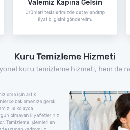
Valemiz Kapına Gelsin
Ürünleri tesislerimizde detaylandırıp
fiyat bilgisini gönderelim.
Kuru Temizleme Hizmeti
yonel kuru temizleme hizmeti, hem de n
izleme için artık
nlerce beklemenize gerek
emiz ile kolayca
uygun olmayan kıyafetleriniz
yor. Temizleme işlemleri en
imizde uzman kadromuz