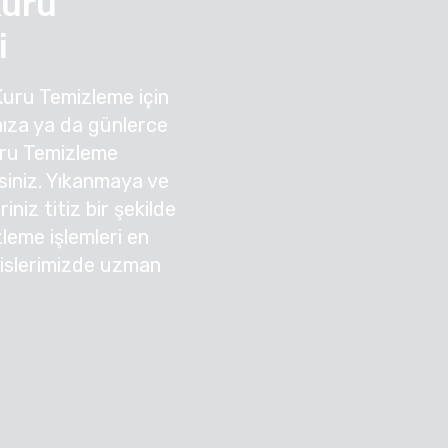
Kuru
i
Kuru Temizleme için
ıza ya da günlerce
uru Temizleme
irsiniz. Yıkanmaya ve
niz titiz bir şekilde
zleme işlemleri en
sislerimizde uzman