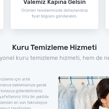
Valemiz Kapına Gelsin
Ürünleri tesislerimizde detaylandırıp
fiyat bilgisini gönderelim.
Kuru Temizleme Hizmeti
yonel kuru temizleme hizmeti, hem de n
izleme için artık
nlerce beklemenize gerek
kolayca giderebilirsiniz.
etleriniz titiz bir şekilde
şlemleri en son teknolojiye
romuz tarafından