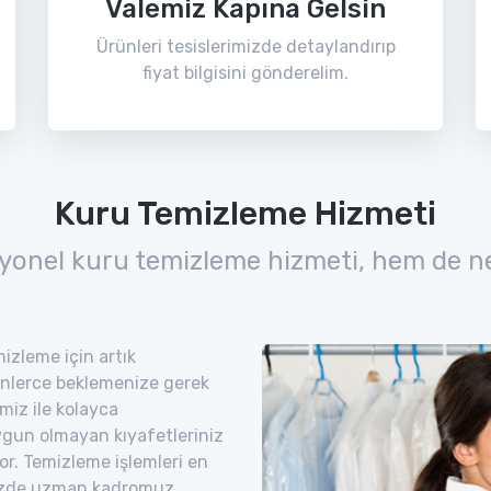
Valemiz Kapına Gelsin
Ürünleri tesislerimizde detaylandırıp
fiyat bilgisini gönderelim.
Kuru Temizleme Hizmeti
yonel kuru temizleme hizmeti, hem de n
izleme için artık
nlerce beklemenize gerek
miz ile kolayca
uygun olmayan kıyafetleriniz
yor. Temizleme işlemleri en
imizde uzman kadromuz