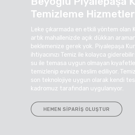
Beyoğlu Piyalepaşa 
Temizleme Hizmetler
Leke çıkarmada en etkili yöntem olan 
artık mahallenizde açık dükkan araman
beklemenize gerek yok. Piyalepaşa Ku
ihtiyacınızı Temiz ile kolayca giderebil
su ile temasa uygun olmayan kıyafetleri
temizlenip evinize teslim ediliyor. Temi
son teknolojiye uygun olarak kendi te
kadromuz tarafından uygulanıyor.
HEMEN SIPARIŞ OLUŞTUR