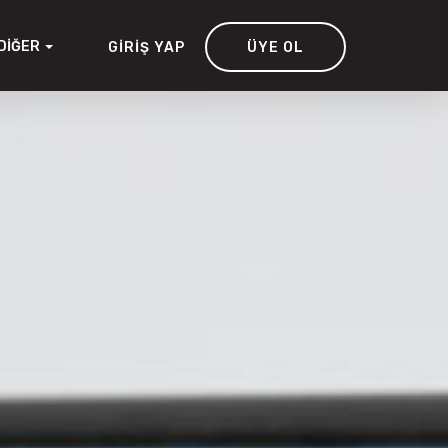
DIĞER
GIRIŞ YAP
ÜYE OL