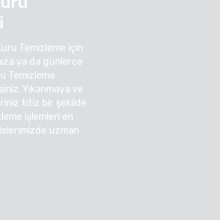
Kuru
i
Kuru Temizleme için
ıza ya da günlerce
ru Temizleme
irsiniz. Yıkanmaya ve
niz titiz bir şekilde
zleme işlemleri en
sislerimizde uzman