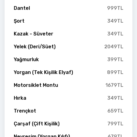
Dantel
999TL
Şort
349TL
Kazak - Süveter
349TL
Yelek (Deri/Süet)
2049TL
Yağmurluk
399TL
Yorgan (Tek Kişilik Elyaf)
899TL
Motorsiklet Montu
1679TL
Hırka
349TL
Trençkot
659TL
Çarşaf (Çift Kişilik)
799TL
Nevresim (Yorgan Kılıfı)
679TL