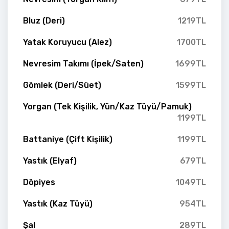
Bluz (Deri)
1219TL
Yatak Koruyucu (Alez)
1700TL
Nevresim Takımı (İpek/Saten)
1699TL
Gömlek (Deri/Süet)
1599TL
Yorgan (Tek Kişilik, Yün/Kaz Tüyü/Pamuk)
1199TL
Battaniye (Çift Kişilik)
1199TL
Yastık (Elyaf)
679TL
Döpiyes
1049TL
Yastık (Kaz Tüyü)
954TL
Şal
289TL