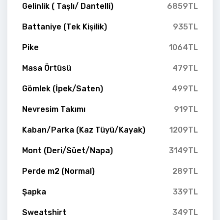
Gelinlik ( Taşlı/ Dantelli)
6859TL
Battaniye (Tek Kişilik)
935TL
Pike
1064TL
Masa Örtüsü
479TL
Gömlek (İpek/Saten)
499TL
Nevresim Takımı
919TL
Kaban/Parka (Kaz Tüyü/Kayak)
1209TL
Mont (Deri/Süet/Napa)
3149TL
Perde m2 (Normal)
289TL
Şapka
339TL
Sweatshirt
349TL