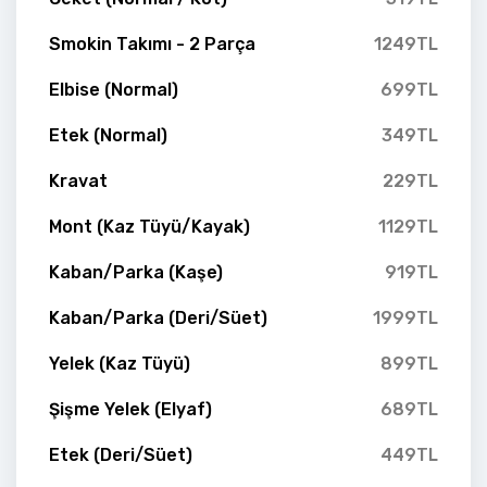
Smokin Takımı - 2 Parça
1249TL
Elbise (Normal)
699TL
Etek (Normal)
349TL
Kravat
229TL
Mont (Kaz Tüyü/Kayak)
1129TL
Kaban/Parka (Kaşe)
919TL
Kaban/Parka (Deri/Süet)
1999TL
Yelek (Kaz Tüyü)
899TL
Şişme Yelek (Elyaf)
689TL
Etek (Deri/Süet)
449TL