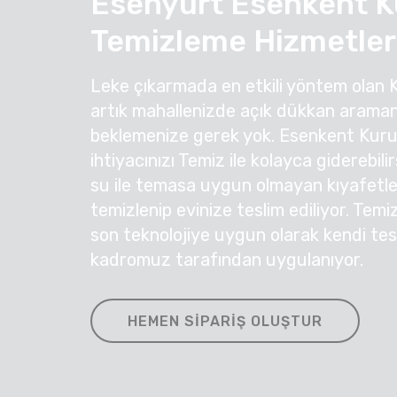
Esenyurt Esenkent K
Temizleme Hizmetler
Leke çıkarmada en etkili yöntem olan 
artık mahallenizde açık dükkan araman
beklemenize gerek yok. Esenkent Kur
ihtiyacınızı Temiz ile kolayca giderebil
su ile temasa uygun olmayan kıyafetleri
temizlenip evinize teslim ediliyor. Temi
son teknolojiye uygun olarak kendi te
kadromuz tarafından uygulanıyor.
HEMEN SIPARIŞ OLUŞTUR