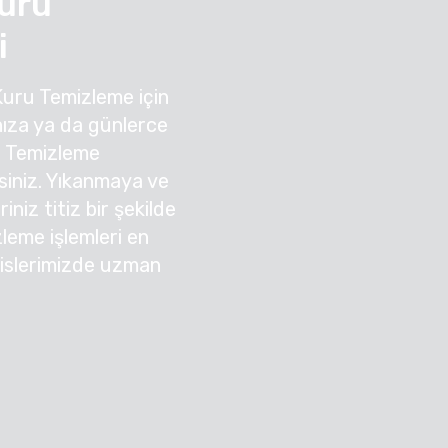
uru
i
Kuru Temizleme için
ıza ya da günlerce
u Temizleme
irsiniz. Yıkanmaya ve
niz titiz bir şekilde
zleme işlemleri en
sislerimizde uzman