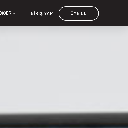
DIĞER
GIRIŞ YAP
ÜYE OL