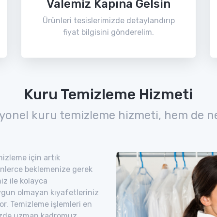
Valemiz Kapına Gelsin
Ürünleri tesislerimizde detaylandırıp
fiyat bilgisini gönderelim.
Kuru Temizleme Hizmeti
yonel kuru temizleme hizmeti, hem de n
izleme için artık
nlerce beklemenize gerek
iz ile kolayca
uygun olmayan kıyafetleriniz
yor. Temizleme işlemleri en
imizde uzman kadromuz