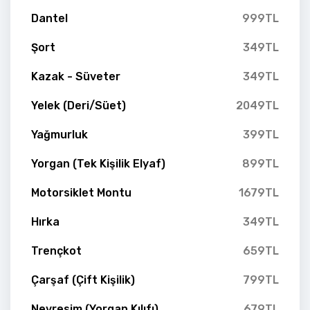
Dantel
999TL
Şort
349TL
Kazak - Süveter
349TL
Yelek (Deri/Süet)
2049TL
Yağmurluk
399TL
Yorgan (Tek Kişilik Elyaf)
899TL
Motorsiklet Montu
1679TL
Hırka
349TL
Trençkot
659TL
Çarşaf (Çift Kişilik)
799TL
Nevresim (Yorgan Kılıfı)
679TL