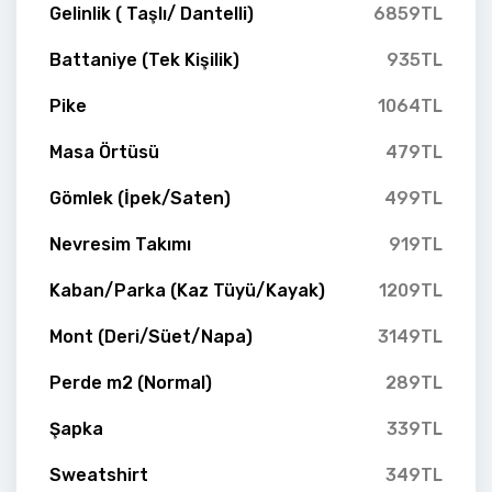
Gelinlik ( Taşlı/ Dantelli)
6859TL
Battaniye (Tek Kişilik)
935TL
Pike
1064TL
Masa Örtüsü
479TL
Gömlek (İpek/Saten)
499TL
Nevresim Takımı
919TL
Kaban/Parka (Kaz Tüyü/Kayak)
1209TL
Mont (Deri/Süet/Napa)
3149TL
Perde m2 (Normal)
289TL
Şapka
339TL
Sweatshirt
349TL