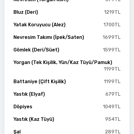
Bluz (Deri)
1219TL
Yatak Koruyucu (Alez)
1700TL
Nevresim Takımı (İpek/Saten)
1699TL
Gömlek (Deri/Süet)
1599TL
Yorgan (Tek Kişilik, Yün/Kaz Tüyü/Pamuk)
1199TL
Battaniye (Çift Kişilik)
1199TL
Yastık (Elyaf)
679TL
Döpiyes
1049TL
Yastık (Kaz Tüyü)
954TL
Şal
289TL