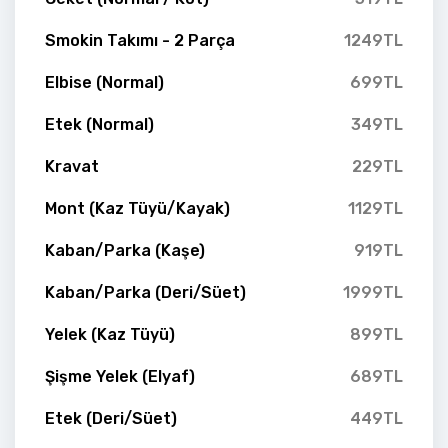
Smokin Takımı - 2 Parça
1249TL
Elbise (Normal)
699TL
Etek (Normal)
349TL
Kravat
229TL
Mont (Kaz Tüyü/Kayak)
1129TL
Kaban/Parka (Kaşe)
919TL
Kaban/Parka (Deri/Süet)
1999TL
Yelek (Kaz Tüyü)
899TL
Şişme Yelek (Elyaf)
689TL
Etek (Deri/Süet)
449TL