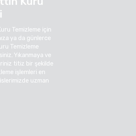
tin Kuru
i
Kuru Temizleme için
ıza ya da günlerce
Kuru Temizleme
irsiniz. Yıkanmaya ve
niz titiz bir şekilde
zleme işlemleri en
sislerimizde uzman