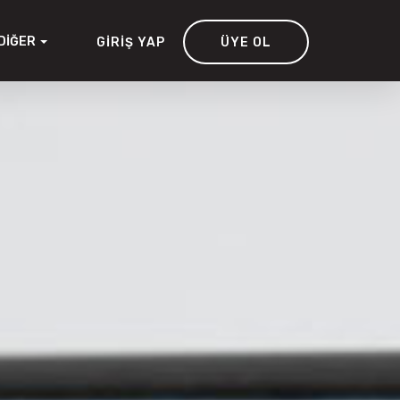
DIĞER
GIRIŞ YAP
ÜYE OL