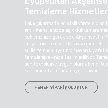
Eyüpsultan Akşemset
Temizleme Hizmetler
Leke çıkarmada en etkili yöntem olan 
artık mahallenizde açık dükkan araman
beklemenize gerek yok. Akşemsettin 
ihtiyacınızı Temiz ile kolayca giderebil
su ile temasa uygun olmayan kıyafetleri
temizlenip evinize teslim ediliyor. Temi
son teknolojiye uygun olarak kendi te
kadromuz tarafından uygulanıyor.
HEMEN SIPARIŞ OLUŞTUR