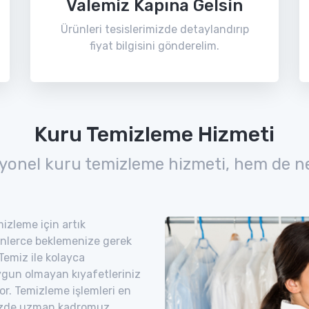
Valemiz Kapına Gelsin
Ürünleri tesislerimizde detaylandırıp
fiyat bilgisini gönderelim.
Kuru Temizleme Hizmeti
yonel kuru temizleme hizmeti, hem de n
izleme için artık
nlerce beklemenize gerek
Temiz ile kolayca
uygun olmayan kıyafetleriniz
yor. Temizleme işlemleri en
imizde uzman kadromuz