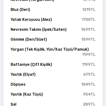
Bluz (Deri)
1219TL
Yatak Koruyucu (Alez)
1700TL
Nevresim Takımı (İpek/Saten)
1699TL
Gömlek (Deri/Süet)
1599TL
Yorgan (Tek Kişilik, Yün/Kaz Tüyü/Pamuk)
1199TL
Battaniye (Çift Kişilik)
1199TL
Yastık (Elyaf)
679TL
Döpiyes
1049TL
Yastık (Kaz Tüyü)
954TL
Şal
289TL