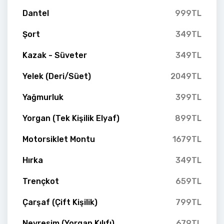
Dantel
999TL
Şort
349TL
Kazak - Süveter
349TL
Yelek (Deri/Süet)
2049TL
Yağmurluk
399TL
Yorgan (Tek Kişilik Elyaf)
899TL
Motorsiklet Montu
1679TL
Hırka
349TL
Trençkot
659TL
Çarşaf (Çift Kişilik)
799TL
Nevresim (Yorgan Kılıfı)
679TL