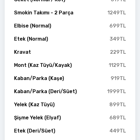
Smokin Takımı - 2 Parça
1249TL
Elbise (Normal)
699TL
Etek (Normal)
349TL
Kravat
229TL
Mont (Kaz Tüyü/Kayak)
1129TL
Kaban/Parka (Kaşe)
919TL
Kaban/Parka (Deri/Süet)
1999TL
Yelek (Kaz Tüyü)
899TL
Şişme Yelek (Elyaf)
689TL
Etek (Deri/Süet)
449TL