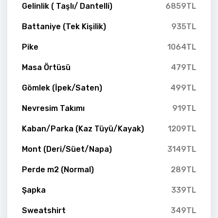
Gelinlik ( Taşlı/ Dantelli)
6859TL
Battaniye (Tek Kişilik)
935TL
Pike
1064TL
Masa Örtüsü
479TL
Gömlek (İpek/Saten)
499TL
Nevresim Takımı
919TL
Kaban/Parka (Kaz Tüyü/Kayak)
1209TL
Mont (Deri/Süet/Napa)
3149TL
Perde m2 (Normal)
289TL
Şapka
339TL
Sweatshirt
349TL