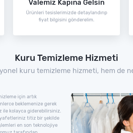
Valemiz Kapına Gelsin
Ürünleri tesislerimizde detaylandırıp
fiyat bilgisini gönderelim.
Kuru Temizleme Hizmeti
yonel kuru temizleme hizmeti, hem de n
izleme için artık
nlerce beklemenize gerek
ile kolayca giderebilirsiniz.
etleriniz titiz bir şekilde
şlemleri en son teknolojiye
romuz tarafından