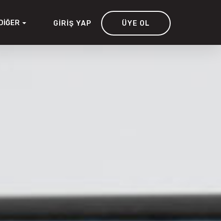
DIĞER
GIRIŞ YAP
ÜYE OL