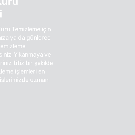
Kuru
i
Kuru Temizleme için
ıza ya da günlerce
 Temizleme
irsiniz. Yıkanmaya ve
niz titiz bir şekilde
zleme işlemleri en
sislerimizde uzman