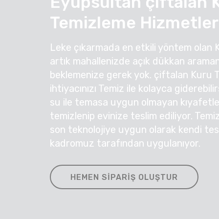
Eyüpsultan çiftalan 
Temizleme Hizmetler
Leke çıkarmada en etkili yöntem olan 
artık mahallenizde açık dükkan araman
beklemenize gerek yok. çiftalan Kuru
ihtiyacınızı Temiz ile kolayca giderebil
su ile temasa uygun olmayan kıyafetleri
temizlenip evinize teslim ediliyor. Temi
son teknolojiye uygun olarak kendi te
kadromuz tarafından uygulanıyor.
HEMEN SIPARIŞ OLUŞTUR