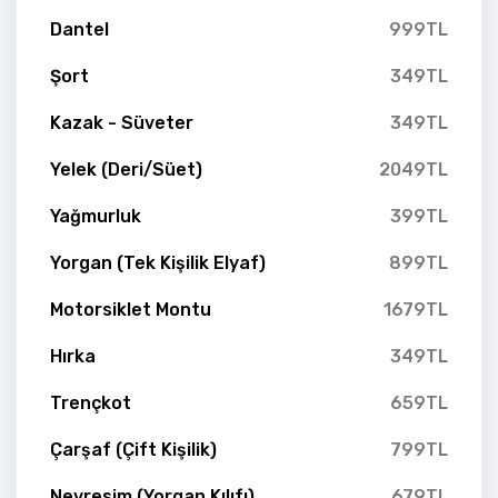
Dantel
999TL
Şort
349TL
Kazak - Süveter
349TL
Yelek (Deri/Süet)
2049TL
Yağmurluk
399TL
Yorgan (Tek Kişilik Elyaf)
899TL
Motorsiklet Montu
1679TL
Hırka
349TL
Trençkot
659TL
Çarşaf (Çift Kişilik)
799TL
Nevresim (Yorgan Kılıfı)
679TL