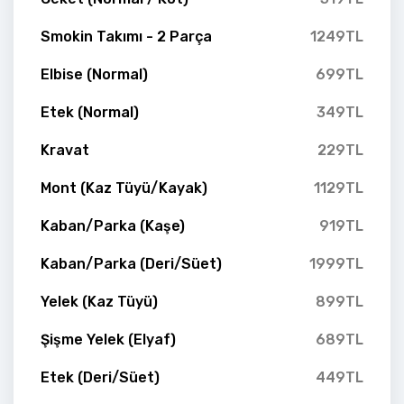
Smokin Takımı - 2 Parça
1249TL
Elbise (Normal)
699TL
Etek (Normal)
349TL
Kravat
229TL
Mont (Kaz Tüyü/Kayak)
1129TL
Kaban/Parka (Kaşe)
919TL
Kaban/Parka (Deri/Süet)
1999TL
Yelek (Kaz Tüyü)
899TL
Şişme Yelek (Elyaf)
689TL
Etek (Deri/Süet)
449TL