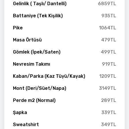
Gelinlik ( Taşlı/ Dantelli)
6859TL
Battaniye (Tek Kişilik)
935TL
Pike
1064TL
Masa Örtüsü
479TL
Gömlek (İpek/Saten)
499TL
Nevresim Takımı
919TL
Kaban/Parka (Kaz Tüyü/Kayak)
1209TL
Mont (Deri/Süet/Napa)
3149TL
Perde m2 (Normal)
289TL
Şapka
339TL
Sweatshirt
349TL