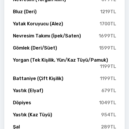
Bluz (Deri)
1219TL
Yatak Koruyucu (Alez)
1700TL
Nevresim Takımı (İpek/Saten)
1699TL
Gömlek (Deri/Süet)
1599TL
Yorgan (Tek Kişilik, Yün/Kaz Tüyü/Pamuk)
1199TL
Battaniye (Çift Kişilik)
1199TL
Yastık (Elyaf)
679TL
Döpiyes
1049TL
Yastık (Kaz Tüyü)
954TL
Şal
289TL