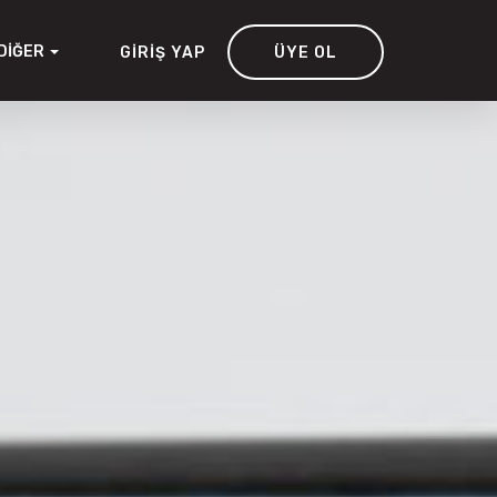
DIĞER
GIRIŞ YAP
ÜYE OL