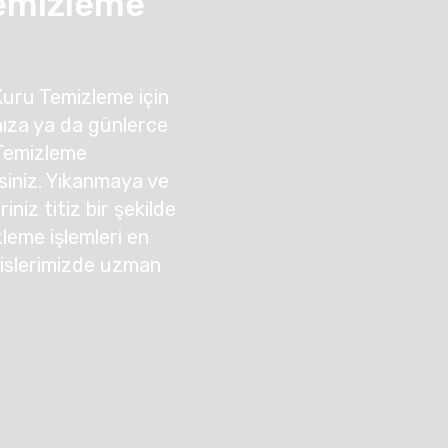
Temizleme
Kuru Temizleme için
ıza ya da günlerce
 Temizleme
irsiniz. Yıkanmaya ve
niz titiz bir şekilde
zleme işlemleri en
sislerimizde uzman