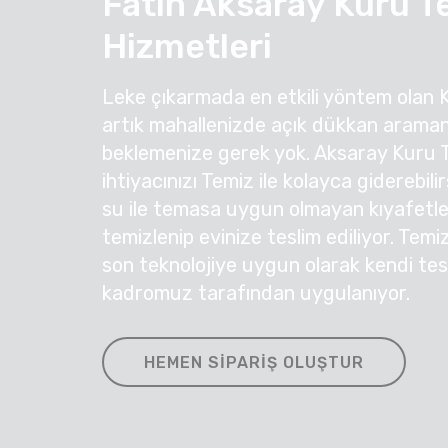
Fatih Aksaray Kuru 
Hizmetleri
Leke çıkarmada en etkili yöntem olan 
artık mahallenizde açık dükkan araman
beklemenize gerek yok. Aksaray Kuru
ihtiyacınızı Temiz ile kolayca giderebil
su ile temasa uygun olmayan kıyafetleri
temizlenip evinize teslim ediliyor. Temi
son teknolojiye uygun olarak kendi te
kadromuz tarafından uygulanıyor.
HEMEN SIPARIŞ OLUŞTUR