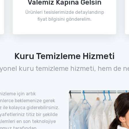
Valemiz Kapına Gelsin
Ürünleri tesislerimizde detaylandırıp
fiyat bilgisini gönderelim.
Kuru Temizleme Hizmeti
yonel kuru temizleme hizmeti, hem de n
izleme için artık
nlerce beklemenize gerek
ile kolayca giderebilirsiniz.
etleriniz titiz bir şekilde
şlemleri en son teknolojiye
romuz tarafından