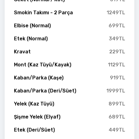
Smokin Takımı - 2 Parça
1249TL
Elbise (Normal)
699TL
Etek (Normal)
349TL
Kravat
229TL
Mont (Kaz Tüyü/Kayak)
1129TL
Kaban/Parka (Kaşe)
919TL
Kaban/Parka (Deri/Süet)
1999TL
Yelek (Kaz Tüyü)
899TL
Şişme Yelek (Elyaf)
689TL
Etek (Deri/Süet)
449TL