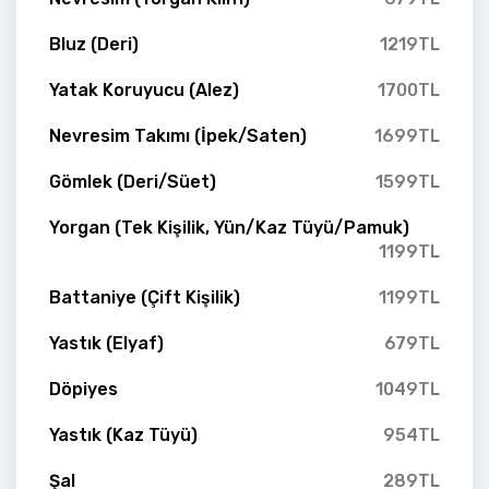
Bluz (Deri)
1219TL
Yatak Koruyucu (Alez)
1700TL
Nevresim Takımı (İpek/Saten)
1699TL
Gömlek (Deri/Süet)
1599TL
Yorgan (Tek Kişilik, Yün/Kaz Tüyü/Pamuk)
1199TL
Battaniye (Çift Kişilik)
1199TL
Yastık (Elyaf)
679TL
Döpiyes
1049TL
Yastık (Kaz Tüyü)
954TL
Şal
289TL