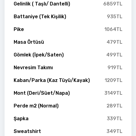
Gelinlik ( Taşlı/ Dantelli)
6859TL
Battaniye (Tek Kişilik)
935TL
Pike
1064TL
Masa Örtüsü
479TL
Gömlek (İpek/Saten)
499TL
Nevresim Takımı
919TL
Kaban/Parka (Kaz Tüyü/Kayak)
1209TL
Mont (Deri/Süet/Napa)
3149TL
Perde m2 (Normal)
289TL
Şapka
339TL
Sweatshirt
349TL