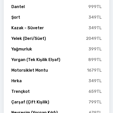
Dantel
999TL
Şort
349TL
Kazak - Süveter
349TL
Yelek (Deri/Süet)
2049TL
Yağmurluk
399TL
Yorgan (Tek Kişilik Elyaf)
899TL
Motorsiklet Montu
1679TL
Hırka
349TL
Trençkot
659TL
Çarşaf (Çift Kişilik)
799TL
Nevresim (Yorgan Kılıfı)
679TL